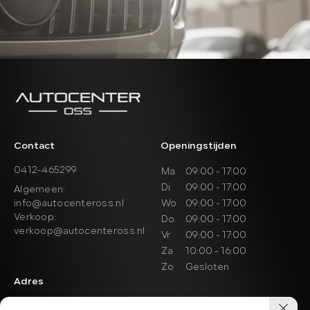
Contact
Openingstijden
0412-465299
Ma
09:00 - 17:00
Di
09:00 - 17:00
Algemeen:
info@autocenteross.nl
Wo
09:00 - 17:00
Verkoop:
Do.
09:00 - 17:00
verkoop@autocenteross.nl
Vr
09:00 - 17:00
Za
10:00 - 16:00
Zo
Gesloten
Adres
Lichtstraat 21 A