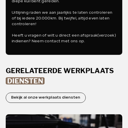
diepe kuil bent gereden.
Uitlijning raden we aan jaarlijks te laten controleren
of bij iedere 20.000km. Bij twijfel, altijd even laten
controleren!
Heeft u vragen of wilt u direct een afspraak(verzoek)
indienen? Neem contact met ons op.
GERELATEERDE WERKPLAATS
DIENSTEN
Bekijk al onze werkplaats diensten