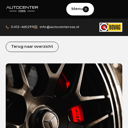
Menu
Contact
0412-465299
info@autocenteross.nl
0412-465299
info@autocenteross.nl
Adres
Terug naar overzicht
Lichtstraat 21 A
5349 CA Oss
Afspraak maken
HOME
AANBOD
DIENSTEN