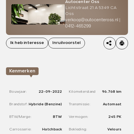
Autocenter Oss
Lichtstraat 21 A 5349 CA
Oss
verkoop@autocenteross.nl
0412-465299
Ik heb interesse
Inruilvoorstel
Kenmerken
Bouwjaar:
22-09-2022
Kilometerstand
96.768 km
Brandstof:
Hybride (Benzine)
Transmissie:
Automaat
BTW/Marge:
BTW
Vermogen:
245 PK
Carrosserie:
Hatchback
Bekleding:
Velours