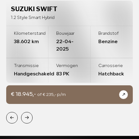
SUZUKI SWIFT
1.2 Style Smart Hybrid
Kilometerstand
Bouwjaar
Brandstof
38.602 km
22-04-
Benzine
2025
Transmissie
Vermogen
Carrosserie
Handgeschakeld
83 PK
Hatchback
€ 18.945,-
of € 235,- p/m