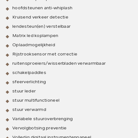
hoofdsteunen anti-whiplash
Kruisend verkeer detectie
lendesteun(en) verstelbaar
Matrix led koplampen
Oplaadmogelijkheid
Rijstrooksensor met correctie
ruitensproeiers/wisserbladen verwarmbaar
schakelpaddles
sfeerverlichting
stuur leder
stuur multifunctioneel
stuur verwarmd
Variabele stuuroverbrenging
Vervolgbotsing preventie
Volledig digitaal instrumentenpaneel